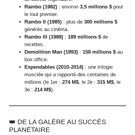
Rambo (1982)
: environ
3,5 millions $
pour
le tout premier.
Rambo II (1985)
: plus de
300 millions $
générés au cinéma.
Rambo III (1988)
:
189 millions $
de
recettes.
Demolition Man (1993)
:
158 millions $
au
box-office.
Expendables (2010-2014)
: une trilogie
musclée qui a rapporté des centaines de
millions (le 1er :
274 M$
, le 2e :
315 M$
, le
3e :
214 M$
).
👑 DE LA GALÈRE AU SUCCÈS
PLANÉTAIRE